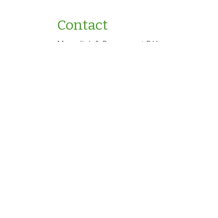
Contact
Memelink & Bergervoet B.V.
Spalstraat 11
7255 AA Hengelo (Gld)
Telefoon: 0575-461521
E-mail: info@memelink-bergervoet.nl
Copyright Memelink Bergervoet 2026 - Aangeboden door