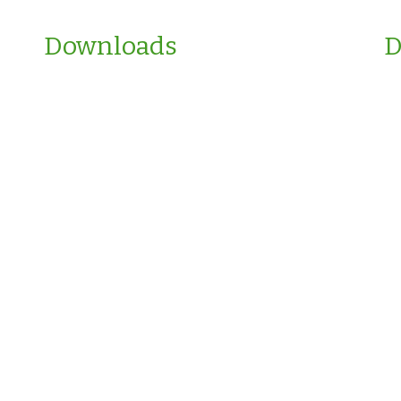
Downloads
D
Dienstenwijzer
Vergelijkingskaart Vermogen opbouwen
Vergelijkingskaart Risico's afdekken
Vergelijkingskaart Hypotheek
Privacystatement
Privacy-kaart
Assurantie Apps